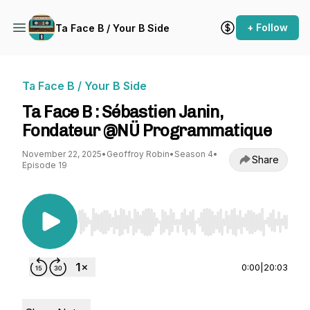
+ Follow
Ta Face B / Your B Side
Ta Face B / Your B Side
Ta Face B : Sébastien Janin,
Fondateur @NÜ Programmatique
November 22, 2025
•
Geoffroy Robin
•
Season 4
•
Share
Episode 19
Use Left/Right to seek, Home/End to jump to st
0:00
|
20:03